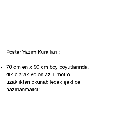
Poster Yazım Kuralları :
70 cm en x 90 cm boy boyutlarında,
dik olarak ve en az 1 metre
uzaklıktan okunabilecek şekilde
hazırlanmalıdır.
Üst, alt, sol ve sağ kenarlarda 2,5
cm boşluk bırakılmalıdır.
Poster Adı “Times New Roman”
karakterinde, 36 punto ve koyu
yazılmalıdır.
Yazar Ad(lar)ı “Times New Roman”